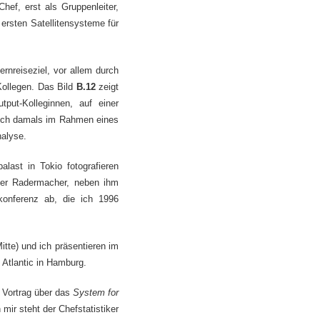
hef, erst als Gruppenleiter,
e ersten Satellitensysteme für
rnreiseziel, vor allem durch
Kollegen. Das Bild
B.12
zeigt
ut-Kolleginnen, auf einer
 ich damals im Rahmen eines
nalyse.
alast in Tokio fotografieren
alter Radermacher, neben ihm
konferenz ab, die ich 1996
Mitte) und ich präsentieren im
 Atlantic in Hamburg.
Vortrag über das
System for
mir steht der Chefstatistiker