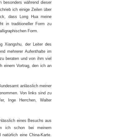
h besonders während dieser
hrieb ich einige Zeilen über
lück, dass Long Hua meine
t in traditioneller Form zu
alligraphischen Form.
g Xiangshu, der Leiter des
end mehrerer Aufenthalte im
zu beraten und von ihm viel
h einem Vortrag, den ich an
Bundesamt anlässlich meiner
genommen. Von links sind zu
r, Inge Herrchen, Walter
nlässlich eines Besuchs aus
m ich schon bei meinem
natürlich eine China-Karte.