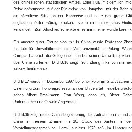
des chinesischen statistischen Amtes, Long Hua, mit dem ich mic
Reise anfreundete. Auf der Rückreise von Hangzhou mit der Bahn sc
die nächtliche Situation der Bahnreise und hatte das große G
englischen Zeilen würdig empfand, sie in ein chinesisches Gedich
verwandeln. Zum Abschied schenkte er es mir in einer wunderbaren k
Ein anderer guter Freund von mir in China wurde Professor Zhan
Instituts für Umweltökonomie der Volksuniversität in Peking. Währ
Campus hatte ich die Gelegenheit, ihn bei seinen Umweltprojekten 
über China zu lernen. Bild
B.16
zeigt Prof. Zhang links von mir nac
seinem Institut hielt.
Bild
B.17
wurde im Dezember 1997 bei einer Feier im Statistischen 
Ernennung zum Honorarprofessor an der Universität Heidelberg auf
sehen Albert Braakmann, Frau Wang, dann ich, Dieter Schäfe
Radermacher und Oswald Angermann.
Bild
B.18
zeigt meine China-Begeisterung. Die Aufnahme entstand a
China in meinem Zimmer im 10. Stock des Amtes, in de
Vorstellungsgespräch bei Herrn Lauckner 1973 saß. Im Hintergrund 