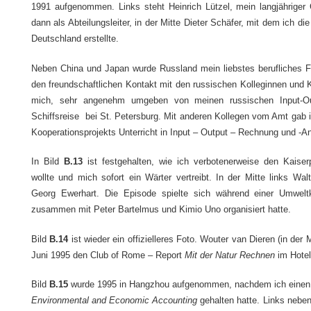
1991 aufgenommen. Links steht Heinrich Lützel, mein langjähriger C
dann als Abteilungsleiter, in der Mitte Dieter Schäfer, mit dem ich di
Deutschland erstellte.
Neben China und Japan wurde Russland mein liebstes berufliches Fe
den freundschaftlichen Kontakt mit den russischen Kolleginnen und 
mich, sehr angenehm umgeben von meinen russischen Input-Outp
Schiffsreise bei St. Petersburg. Mit anderen Kollegen vom Amt gab
Kooperationsprojekts Unterricht in Input – Output – Rechnung und -A
In Bild
B.13
ist festgehalten, wie ich verbotenerweise den Kaiserp
wollte und mich sofort ein Wärter vertreibt. In der Mitte links W
Georg Ewerhart. Die Episode spielte sich während einer Umwelt
zusammen mit Peter Bartelmus und Kimio Uno organisiert hatte.
Bild
B.14
ist wieder ein offizielleres Foto. Wouter van Dieren (in der 
Juni 1995 den Club of Rome – Report
Mit der Natur Rechnen
im Hotel
Bild
B.15
wurde 1995 in Hangzhou aufgenommen, nachdem ich einen 
Environmental and Economic Accounting
gehalten hatte. Links neben 